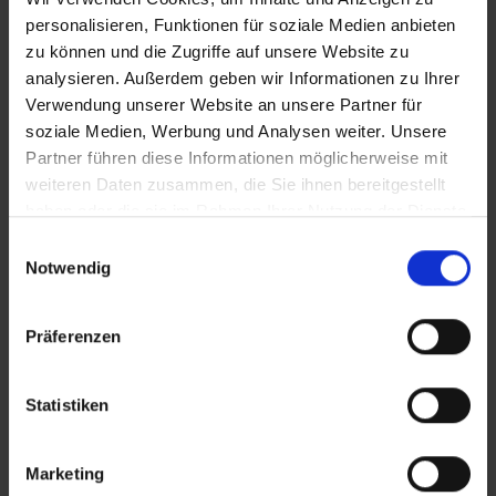
personalisieren, Funktionen für soziale Medien anbieten
zu können und die Zugriffe auf unsere Website zu
analysieren. Außerdem geben wir Informationen zu Ihrer
Verwendung unserer Website an unsere Partner für
soziale Medien, Werbung und Analysen weiter. Unsere
Partner führen diese Informationen möglicherweise mit
weiteren Daten zusammen, die Sie ihnen bereitgestellt
haben oder die sie im Rahmen Ihrer Nutzung der Dienste
gesammelt haben.
Einwilligungsauswahl
Notwendig
Präferenzen
Handdouches
Statistiken
Even opfrissen tussendoor: douchetijd is een moment van
Marketing
welzijn.