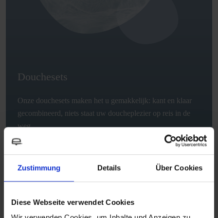
Douchesets
Onze douchesets maken het u gemakkelijk: kant en klaar
gecombineerd, niets staat uw doucheplezier op reis in de
weg.
LEES MEER
Zustimmung
Details
Über Cookies
Diese Webseite verwendet Cookies
Wir verwenden Cookies, um Inhalte und Anzeigen zu