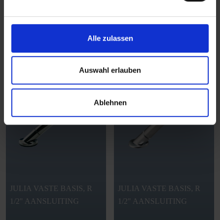
Compleet pakket
Compleet pakket
Douchesets
Douchesets
Alle zulassen
LEES MEER
LEES MEER
Auswahl erlauben
Ablehnen
JULIA VASTE BASIS, R
JULIA VASTE BASIS, R
1/2" AANSLUITING
1/2" AANSLUITING