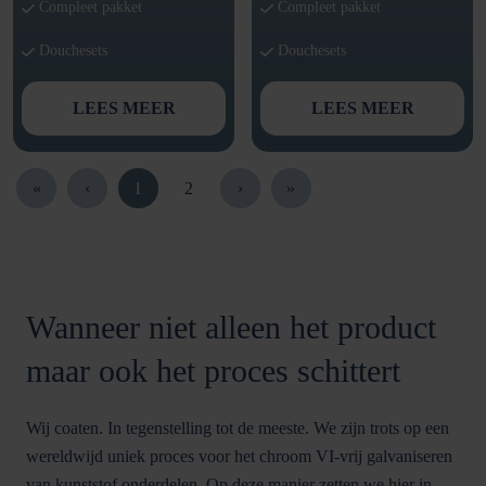
Compleet pakket
Compleet pakket
Douchesets
Douchesets
LEES MEER
LEES MEER
«
‹
1
2
›
»
Wanneer niet alleen het product
maar ook het proces schittert
Wij coaten. In tegenstelling tot de meeste. We zijn trots op een
wereldwijd uniek proces voor het chroom VI-vrij galvaniseren
van kunststof onderdelen. Op deze manier zetten we hier in