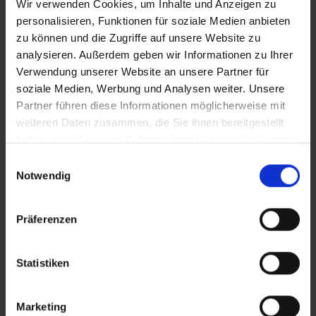
Wir verwenden Cookies, um Inhalte und Anzeigen zu
personalisieren, Funktionen für soziale Medien anbieten
Douchesets
Douchesets
zu können und die Zugriffe auf unsere Website zu
analysieren. Außerdem geben wir Informationen zu Ihrer
LEES MEER
LEES MEER
Verwendung unserer Website an unsere Partner für
soziale Medien, Werbung und Analysen weiter. Unsere
Partner führen diese Informationen möglicherweise mit
weiteren Daten zusammen, die Sie ihnen bereitgestellt
haben oder die sie im Rahmen Ihrer Nutzung der Dienste
gesammelt haben.
Einwilligungsauswahl
Notwendig
Präferenzen
Statistiken
JULIA DRAAIVOET,
JULIA DRAAIVOET,
AANSLUITING R 1/2"
AANSLUITING R 1/2"
Marketing