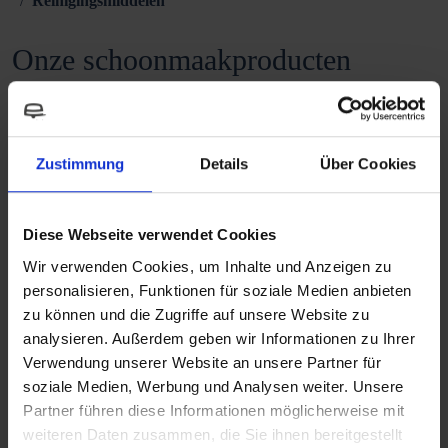
Reinigingsmiddelen
Onze schoonmaakproducten
Zustimmung
Details
Über Cookies
Diese Webseite verwendet Cookies
Wir verwenden Cookies, um Inhalte und Anzeigen zu
personalisieren, Funktionen für soziale Medien anbieten
zu können und die Zugriffe auf unsere Website zu
MYCLEAN®TANK
MYFRESH®TANK
analysieren. Außerdem geben wir Informationen zu Ihrer
Verwendung unserer Website an unsere Partner für
Water systeem reiniger
Ververser voor afvalwatertank
soziale Medien, Werbung und Analysen weiter. Unsere
Partner führen diese Informationen möglicherweise mit
Reinigingsmiddelen
Reinigingsmiddelen
weiteren Daten zusammen, die Sie ihnen bereitgestellt