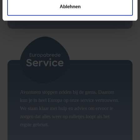
Ablehnen
voor zuiver drinkwater en pure verfrissing op reis.
Avonturen stoppen zelden bij de grens. Daarom
kun je in heel Europa op onze service vertrouwen.
We staan klaar met hulp en advies om ervoor te
zorgen dat alles weer op rolletjes loopt als het
ergste gebeurt.