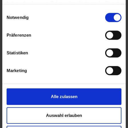
haben oder die sie im Rahmen Ihrer Nutzung der Dienste
LEES MEER
LEES MEER
gesammelt haben.
Einwilligungsauswahl
Notwendig
Präferenzen
Statistiken
Marketing
Alle zulassen
REICH is gespecialiseerd in accessoires voor
vrijetijdsvoertuigen en is Europa's toonaangevende
fabrikant op het gebied van watervoorziening voor
Auswahl erlauben
campers en caravans. Als kwaliteitsmerk van
REICH GmbH zorgt REICH Water Solutions