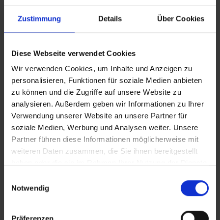
Zustimmung
Details
Über Cookies
Diese Webseite verwendet Cookies
Wir verwenden Cookies, um Inhalte und Anzeigen zu
personalisieren, Funktionen für soziale Medien anbieten
zu können und die Zugriffe auf unsere Website zu
analysieren. Außerdem geben wir Informationen zu Ihrer
Verwendung unserer Website an unsere Partner für
soziale Medien, Werbung und Analysen weiter. Unsere
Partner führen diese Informationen möglicherweise mit
weiteren Daten zusammen, die Sie ihnen bereitgestellt
haben oder die sie im Rahmen Ihrer Nutzung der Dienste
gesammelt haben.
Einwilligungsauswahl
Notwendig
MONO-MIX-STYLE 2005
MONO
onder
Präferenzen