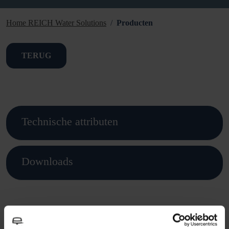
Home REICH Water Solutions
Producten
TERUG
Technische attributen
Downloads
Dit vind je misschien ook leuk