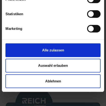
Waterkranen
Waterkr
Statistiken
READ MORE
Marketing
Alle zulassen
Auswahl erlauben
TERUG
Ablehnen