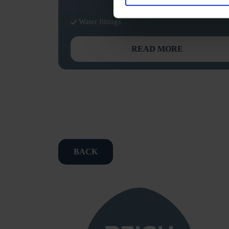
Water fittings
READ MORE
BACK