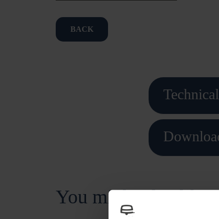
BACK
Technical
Downloa
You might also like t