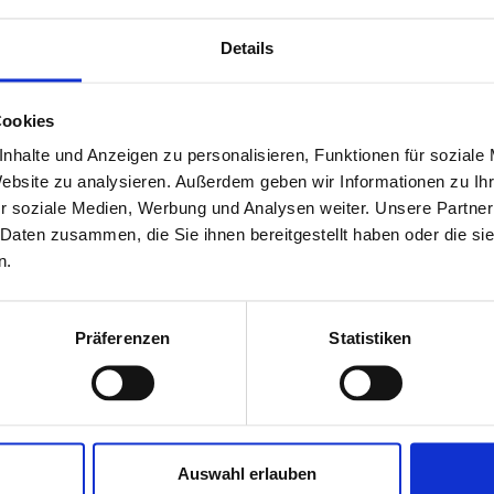
Details
Cookies
nhalte und Anzeigen zu personalisieren, Funktionen für soziale
Website zu analysieren. Außerdem geben wir Informationen zu I
r soziale Medien, Werbung und Analysen weiter. Unsere Partner
 Daten zusammen, die Sie ihnen bereitgestellt haben oder die s
n.
Präferenzen
Statistiken
05
MONO-MIX-STYLE 2000
Auswahl erlauben