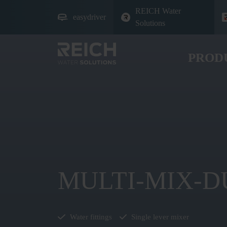
REICH Water
easydriver
Solutions
PROD
MULTI-MIX-D
Water fittings
Single lever mixer