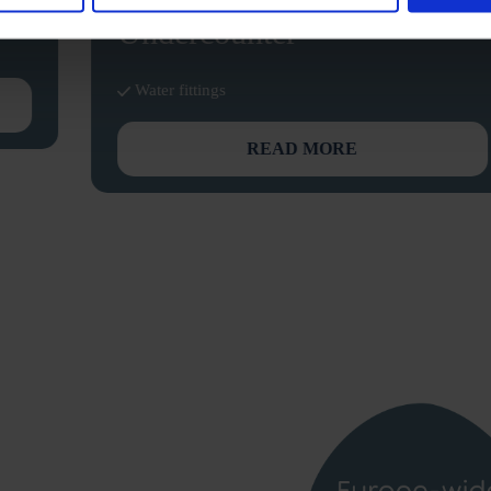
Undercounter
Water fittings
READ MORE