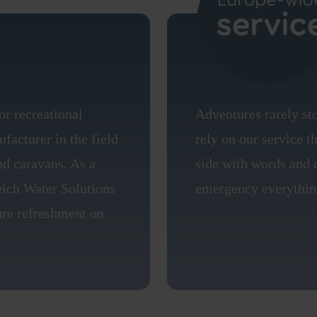
or recreational
Adventures rarely st
facturer in the field
rely on our service 
d caravans. As a
side with words and d
ich Water Solutions
emergency everything
ure refreshment on