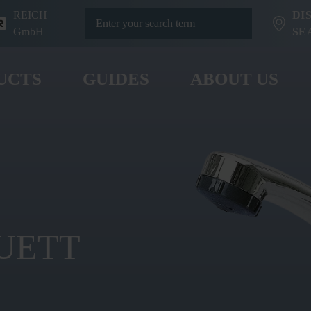
REICH
DI
GmbH
SE
UCTS
GUIDES
ABOUT US
UETT