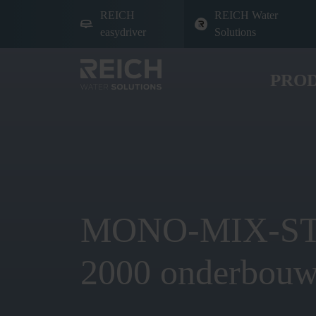
REICH
REICH Water
easydriver
Solutions
PRO
MONO-MIX-S
2000 onderbou