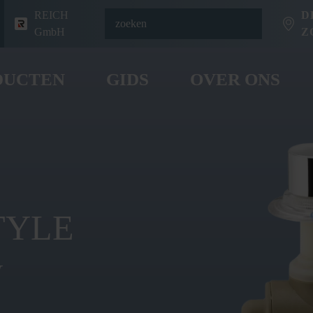
REICH
D
GmbH
Z
DUCTEN
GIDS
OVER ONS
TYLE
w