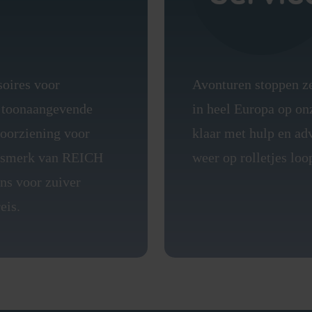
soires voor
Avonturen stoppen ze
's toonaangevende
in heel Europa op on
voorziening voor
klaar met hulp en adv
itsmerk van REICH
weer op rolletjes loop
s voor zuiver
eis.