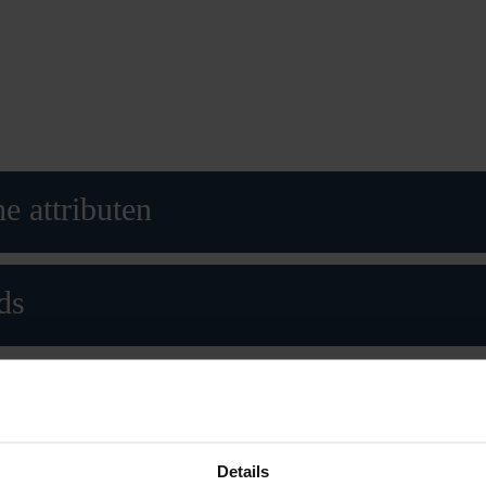
e attributen
ds
n ook leuk
Details