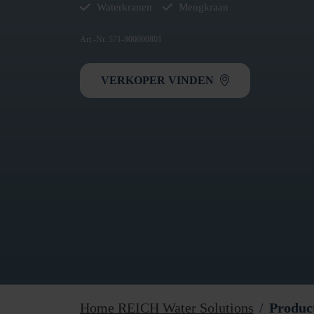
Waterkranen
Mengkraan
Art.-Nr. 571-800000801
VERKOPER VINDEN
Home REICH Water Solutions
Produc