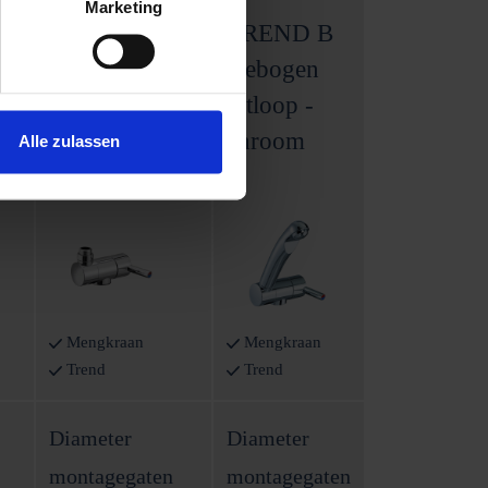
Marketing
TREND A
TREND B
op
tafelblad -
Gebogen
chroom
uitloop -
chroom
Alle zulassen
Mengkraan
Mengkraan
Trend
Trend
Diameter
Diameter
montagegaten
montagegaten