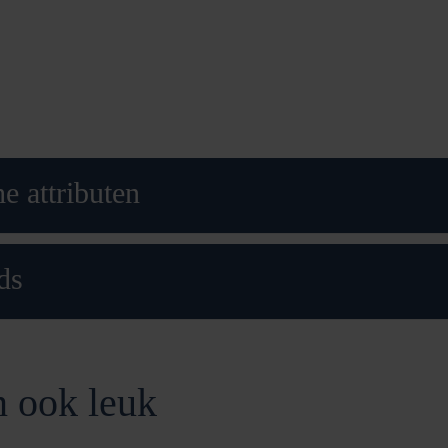
e attributen
ds
n ook leuk