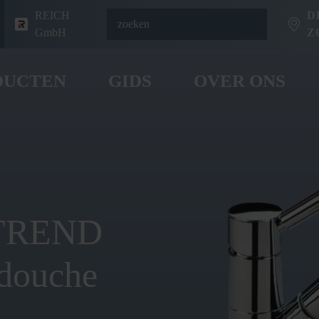
REICH
D
GmbH
Z
DUCTEN
GIDS
OVER ONS
 TREND
ddouche