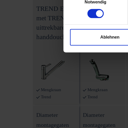
Notwendig
TREND E
TREND A
met TREND
Gebogen
uittrekbare
uitloop -
handdouche
chroom
Ablehnen
Mengkraan
Mengkraan
Trend
Trend
Diameter
Diameter
montagegaten
montagegaten