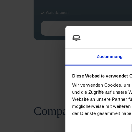
g R
Waterkranen
READ MORE
Zustimmung
Diese Webseite verwendet 
Wir verwenden Cookies, um I
und die Zugriffe auf unsere 
Website an unsere Partner fü
möglicherweise mit weiteren
Comparison of selec
der Dienste gesammelt habe
Einwilligungsauswahl