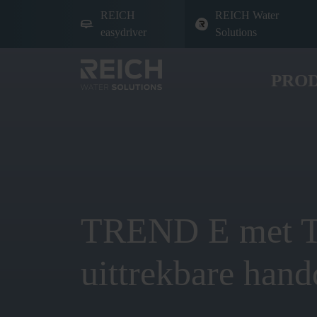
REICH
REICH Water
easydriver
Solutions
PRO
TREND E met
uittrekbare han