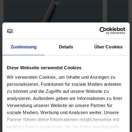
Zustimmung
Details
Über Cookies
Diese Webseite verwendet Cookies
TREND A Rechte uitloop -
TREND
Wir verwenden Cookies, um Inhalte und Anzeigen zu
chroom, standaard beluchter
chroo
personalisieren, Funktionen für soziale Medien anbieten
zu können und die Zugriffe auf unsere Website zu
Waterkranen
Waterkr
analysieren. Außerdem geben wir Informationen zu Ihrer
Verwendung unserer Website an unsere Partner für
READ MORE
soziale Medien, Werbung und Analysen weiter. Unsere
Partner führen diese Informationen möglicherweise mit
weiteren Daten zusammen, die Sie ihnen bereitgestellt