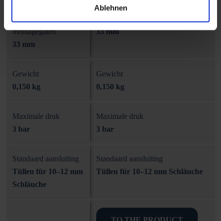
Ablehnen
Diameter
Diameter montagegaten
montagegaten
33 mm
33 mm
Gewicht
Gewicht
0,150 kg
0,150 kg
Maximale druk
Maximale druk
3 bar
3 bar
Standaard aansluiting
Standaard aansluiting
Tüllen für 10–12 mm
Tüllen für 10–12 mm Schläuche
Schläuche
TO THE PRODUCT