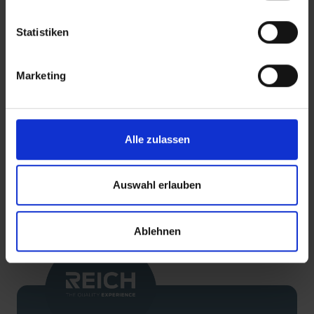
Waterkranen
Waterkr
Statistiken
READ MORE
Marketing
Alle zulassen
Auswahl erlauben
TERUG
Ablehnen