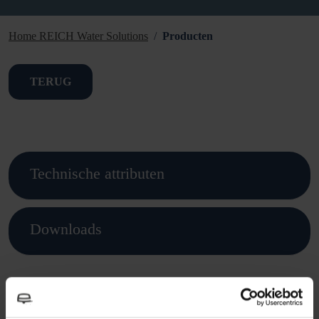
Home REICH Water Solutions
Producten
TERUG
Technische attributen
Downloads
Dit vind je misschien ook leuk