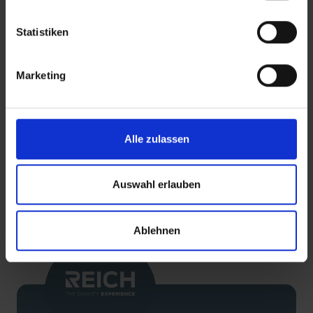
Waterkranen
Waterkr
Statistiken
READ MORE
Marketing
Alle zulassen
Auswahl erlauben
TERUG
Ablehnen