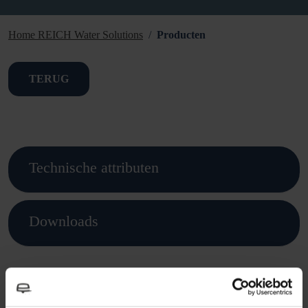
Home REICH Water Solutions
Producten
TERUG
Technische attributen
Downloads
Dit vind je misschien ook leuk