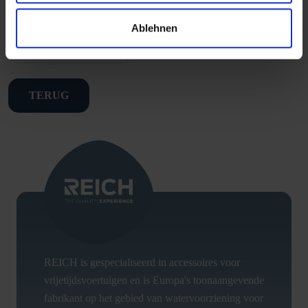
Ablehnen
TO THE PRODUCT
TERUG
REICH is gespecialiseerd in accessoires voor
vrijetijdsvoertuigen en is Europa's toonaangevende
fabrikant op het gebied van watervoorziening voor