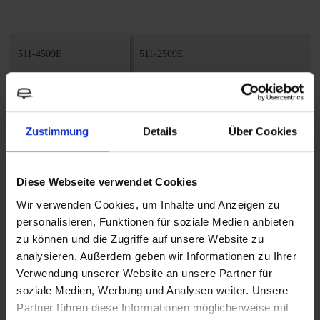
511-4509E
511-2509E
Zustimmung
Details
Über Cookies
Dompelpomp
Dompelpomp
Euro-Power
Euro-Power
Diese Webseite verwendet Cookies
Wir verwenden Cookies, um Inhalte und Anzeigen zu
Gewicht
Gewicht
personalisieren, Funktionen für soziale Medien anbieten
0,185 kg
0,180 kg
zu können und die Zugriffe auf unsere Website zu
analysieren. Außerdem geben wir Informationen zu Ihrer
Verwendung unserer Website an unsere Partner für
Kabellengte
Kabellengte
soziale Medien, Werbung und Analysen weiter. Unsere
1000 mm
1000 mm
Partner führen diese Informationen möglicherweise mit