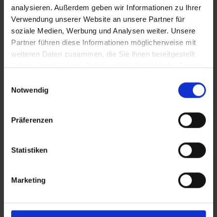
analysieren. Außerdem geben wir Informationen zu Ihrer
Leistung
Leistung
Verwendung unserer Website an unsere Partner für
15 l/min
15 l/min
soziale Medien, Werbung und Analysen weiter. Unsere
Partner führen diese Informationen möglicherweise mit
weiteren Daten zusammen, die Sie ihnen bereitgestellt
Leistungsaufnahme
Leistungsaufnahme
haben oder die sie im Rahmen Ihrer Nutzung der Dienste
35-45 W
35-45 W
gesammelt haben.
Einwilligungsauswahl
Notwendig
Maximaler Druck
Maximaler Druck
1,0 bar
1,0 bar
Präferenzen
Notwendige
Notwendige Tanköffnung
Statistiken
Tanköffnung
45 mm
45 mm
Marketing
Spannung
Spannung
12 V
12 V