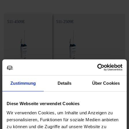
511-4509E
511-2509E
Tauchpumpe
Tauchpumpe
Euro-Power
Euro-Power
Zustimmung
Details
Über Cookies
Gewicht
Gewicht
0,185 kg
0,180 kg
Diese Webseite verwendet Cookies
Kabellänge
Kabellänge
Wir verwenden Cookies, um Inhalte und Anzeigen zu
personalisieren, Funktionen für soziale Medien anbieten
1000 mm
1000 mm
zu können und die Zugriffe auf unsere Website zu