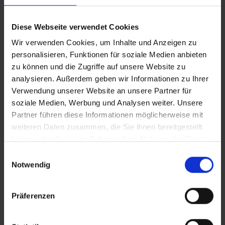
Diese Webseite verwendet Cookies
Wir verwenden Cookies, um Inhalte und Anzeigen zu
personalisieren, Funktionen für soziale Medien anbieten
zu können und die Zugriffe auf unsere Website zu
analysieren. Außerdem geben wir Informationen zu Ihrer
Verwendung unserer Website an unsere Partner für
soziale Medien, Werbung und Analysen weiter. Unsere
Partner führen diese Informationen möglicherweise mit
weiteren Daten zusammen, die Sie ihnen bereitgestellt
haben oder die sie im Rahmen Ihrer Nutzung der Dienste
gesammelt haben.
Einwilligungsauswahl
Notwendig
27.01.2025
Mit Schwung in die neue Saison!
Präferenzen
Was für ein Jahres-Auftakt: Mit rund 260.000 Besuchern
zeigte die
CMT
als weltweit größte Publikumsmesse für