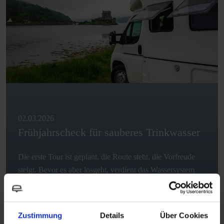
02.03.2026
Frühjahrscheck für sauberes Trinkwasser
Die erste Tour ist geplant, die Route steht, die Vorfreude
steigt. Bevor es aber losgeht, verdient das Wassersystem
eures Reisemobils einen…
WEITERLESEN
Zustimmung
Details
Über Cookies