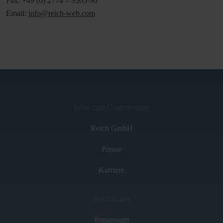
Fax: +49 (0) 2774 – 9305-90
Email:
info@reich-web.com
Infos zum Unternehmen
Reich GmbH
Presse
Karriere
Rechtliches
Impressum