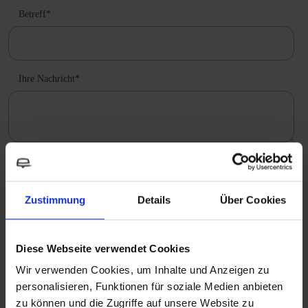
Betreff
*
Ihre Nachricht
*
Die
Datenschutzerklärung
habe ich zur Kenntnis
Zustimmung
Details
Über Cookies
genommen.
*
Reich GmbH Regel- und Sicherheitstechnik verpflichtet sich, Ihre
Diese Webseite verwendet Cookies
Privatsphäre zu schützen und zu respektieren. Wir verwenden Ihre
Wir verwenden Cookies, um Inhalte und Anzeigen zu
persönlichen Daten nur zur Verwaltung Ihres Kontos und zur
personalisieren, Funktionen für soziale Medien anbieten
Bereitstellung der von Ihnen angeforderten Produkte und
zu können und die Zugriffe auf unsere Website zu