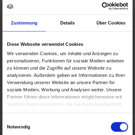
bisher ausschließlich unserem Premium-Modell easydriver infinity
vorbehalten. Jetzt profitiert ihr mit dem easydriver pro von vielen
Vorteilen.
Zustimmung
Details
Über Cookies
Präziser auf jedem Untergrund
Diese Webseite verwendet Cookies
Die auf moderner Halbleitertechnik basierende Steuerung ersetzt
die bisherige Relaistechnik und ermöglicht eine deutlich feinere
Wir verwenden Cookies, um Inhalte und Anzeigen zu
Ansteuerung der Motoren. Das macht sich in der Praxis sofort
personalisieren, Funktionen für soziale Medien anbieten
zu können und die Zugriffe auf unsere Website zu
bemerkbar. Wenn du entlang einer Bordsteinkante rangierst, auf
analysieren. Außerdem geben wir Informationen zu Ihrer
Schotter manövrierst oder den Caravan auf einen Auffahrkeil
Verwendung unserer Website an unsere Partner für
fährst, bleibt das Fahrzeug zuverlässig auf Kurs. Der Caravan folgt
soziale Medien, Werbung und Analysen weiter. Unsere
der gewünschten Linie genauer und Korrekturen werden reduziert.
Partner führen diese Informationen möglicherweise mit
Das Rangieren wird kontrollierter und entspannter.
weiteren Daten zusammen, die Sie ihnen bereitgestellt
haben oder die sie im Rahmen Ihrer Nutzung der Dienste
Noch mehr Sicherheit beim Rangieren
gesammelt haben.
Einwilligungsauswahl
Neben der höheren Präzision sorgt die neue Steuerung auch für
Notwendig
noch mehr Sicherheit. Sie überwacht permanent, ob die