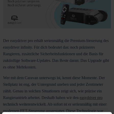
Der easydriver pro erhält serienmäßig die Premium-Steuerung des
easydriver infinity. Für dich bedeutet das: noch präziseres
Rangieren, zusätzliche Sicherheitsfunktionen und die Basis für
zukünftige Software-Updates. Das Beste daran: Das Upgrade gibt
es ohne Mehrkosten.
Wer mit dem Caravan unterwegs ist, kennt diese Momente. Der
Stellplatz ist eng, der Untergrund uneben und jeder Zentimeter
zählt. Genau in solchen Situationen zeigt sich, wie präzise ein
Rangierantrieb arbeitet. Deshalb haben wir den
easydriver pro
technisch weiterentwickelt. Ab sofort ist er serienmäßig mit einer
modernen FET-Steuerung ausgestattet. Diese Technologie war