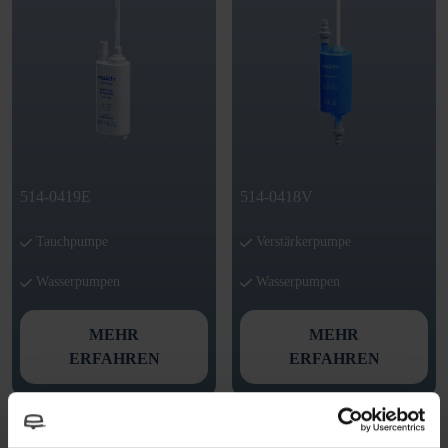
514-0419E
514-0418V
Tauchpumpe
Verstärkerpumpe
Wasserpumpen
Wasserpumpen
MEHR
MEHR
ERFAHREN
ERFAHREN