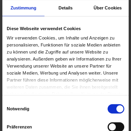
Zustimmung
Details
Über Cookies
Diese Webseite verwendet Cookies
Wir verwenden Cookies, um Inhalte und Anzeigen zu
personalisieren, Funktionen für soziale Medien anbieten
zu können und die Zugriffe auf unsere Website zu
514-0412E
514-0412
analysieren. Außerdem geben wir Informationen zu Ihrer
Verwendung unserer Website an unsere Partner für
Tauchpumpe
Tauchpumpe
soziale Medien, Werbung und Analysen weiter. Unsere
Partner führen diese Informationen möglicherweise mit
Wasserpumpen
Wasserpumpen
weiteren Daten zusammen, die Sie ihnen bereitgestellt
haben oder die sie im Rahmen Ihrer Nutzung der Dienste
MEHR
MEHR
gesammelt haben.
Einwilligungsauswahl
ERFAHREN
ERFAHREN
Notwendig
Präferenzen