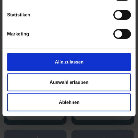
Statistiken
Marketing
Alle zulassen
514-0110
513-0412
Tauchpumpe
Tauchpumpe
Auswahl erlauben
Wasserpumpen
Wasserpumpen
Ablehnen
MEHR
MEHR
ERFAHREN
ERFAHREN