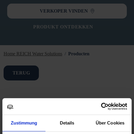
VERKOPER VINDEN
PRODUKT ONTDEKKEN
Home REICH Water Solutions
Producten
TERUG
Laat je zelfs op reis genieten van de pure smaak: Ons actief
koolfilter myclean®water active verwijdert bacteriën, vervuilende
stoffen en onzuiverheden zoals chloor en microplastics uit zoet
Zustimmung
Details
Über Cookies
water. Betrouwbaar en volledig vrij van chemicaliën.