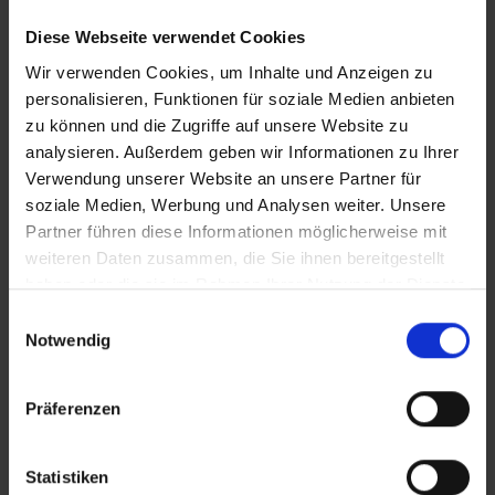
Diese Webseite verwendet Cookies
Wir verwenden Cookies, um Inhalte und Anzeigen zu
personalisieren, Funktionen für soziale Medien anbieten
zu können und die Zugriffe auf unsere Website zu
Eigenschappen
analysieren. Außerdem geben wir Informationen zu Ihrer
Verwendung unserer Website an unsere Partner für
soziale Medien, Werbung und Analysen weiter. Unsere
Partner führen diese Informationen möglicherweise mit
Eenvoudig te installeren:
Met onze inbouwset kun je de
weiteren Daten zusammen, die Sie ihnen bereitgestellt
filter gewoon aansluiten op de bestaande slangen na de
haben oder die sie im Rahmen Ihrer Nutzung der Dienste
tank, integreren in je leidingsysteem en beginnen met
gesammelt haben.
Einwilligungsauswahl
filteren. Na één seizoen (of na 12 maanden) vervang je
Notwendig
gewoon het filterpatroon en hergebruik je de behuizing.
Echt duurzaam:
ons slimme cartridgesysteem
Präferenzen
vermindert plastic afval tot 80%.
Statistiken