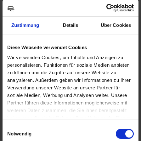
Waterkranen
Waterkr
READ MORE
Zustimmung
Details
Über Cookies
Diese Webseite verwendet Cookies
Wir verwenden Cookies, um Inhalte und Anzeigen zu
personalisieren, Funktionen für soziale Medien anbieten
zu können und die Zugriffe auf unsere Website zu
analysieren. Außerdem geben wir Informationen zu Ihrer
Verwendung unserer Website an unsere Partner für
Comparison of selected products
soziale Medien, Werbung und Analysen weiter. Unsere
Partner führen diese Informationen möglicherweise mit
weiteren Daten zusammen, die Sie ihnen bereitgestellt
haben oder die sie im Rahmen Ihrer Nutzung der Dienste
CONTUR E onderbouw
CONTUR C gebogen uitloop
CONTUR
gesammelt haben.
Einwilligungsauswahl
Notwendig