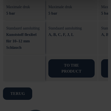
Maximale druk
Maximale druk
Maxim
5 bar
5 bar
5 bar
Standaard aansluiting
Standaard aansluiting
Standa
Kunststoff flexibel
A, B, C, F, J, L
A, B, 
für 10–12 mm
Schlauch
TO THE
PRODUCT
TERUG