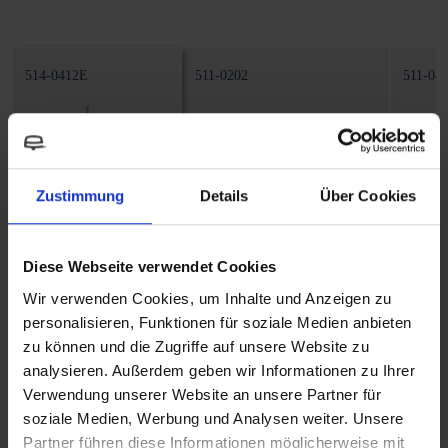
514-0412E
511-0202
511-04
Zustimmung
Details
Über Cookies
Dompelpomp
Dompelpomp
Domp
Power Pump
Power Pump
Powe
Diese Webseite verwendet Cookies
Wir verwenden Cookies, um Inhalte und Anzeigen zu
Gewicht
Gewicht
Gewic
personalisieren, Funktionen für soziale Medien anbieten
0,155 kg
0,185 kg
0,155 
zu können und die Zugriffe auf unsere Website zu
analysieren. Außerdem geben wir Informationen zu Ihrer
Kabellengte
Kabellengte
Kabell
Verwendung unserer Website an unsere Partner für
1000 mm
1000 mm
1000 
soziale Medien, Werbung und Analysen weiter. Unsere
Partner führen diese Informationen möglicherweise mit