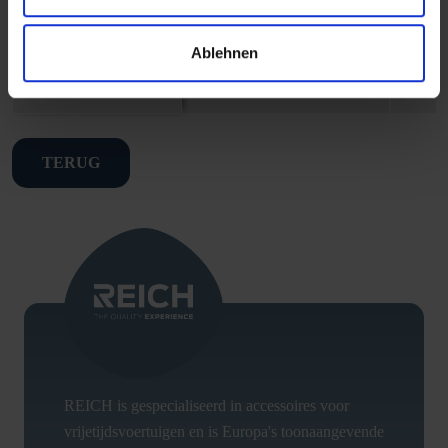
TO THE
Ablehnen
PRODUCT
TERUG
REICH is gespecialiseerd in accessoires voor
vrijetijdsvoertuigen en is Europa's toonaangevende