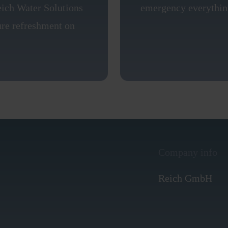
ich Water Solutions
emergency everything
ure refreshment on
Company info
Reich GmbH