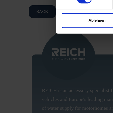
BACK
Ablehnen
REICH is an accessory specialist f
vehicles and Europe's leading manu
of water supply for motorhomes an