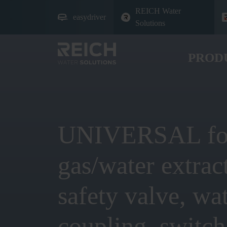
REICH Water
easydriver
Solutions
PROD
UNIVERSAL fo
gas/water extrac
safety valve, wa
coupling, switch