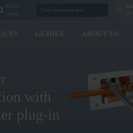
REICH
DI
GmbH
SE
UCTS
GUIDES
ABOUT US
r
tion with
ter plug-in