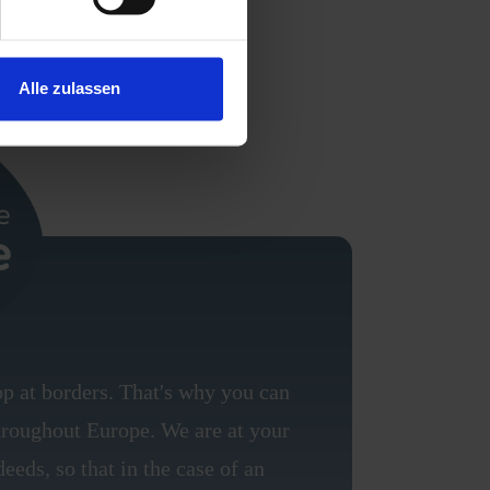
Alle zulassen
op at borders. That's why you can
throughout Europe. We are at your
eeds, so that in the case of an