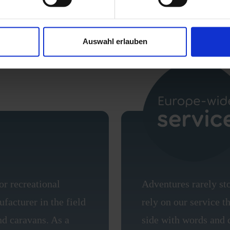
Auswahl erlauben
or recreational
Adventures rarely st
facturer in the field
rely on our service 
d caravans. As a
side with words and d