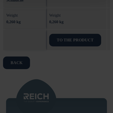
Schläuche
Weight
Weight
W
0,260 kg
0,260 kg
0
TO THE PRODUCT
BACK