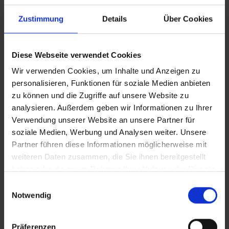
KAMA standard spout - metal
KAMA 
Zustimmung
Details
Über Cookies
Water fittings
Water fi
READ MORE
Diese Webseite verwendet Cookies
Wir verwenden Cookies, um Inhalte und Anzeigen zu
personalisieren, Funktionen für soziale Medien anbieten
zu können und die Zugriffe auf unsere Website zu
analysieren. Außerdem geben wir Informationen zu Ihrer
Verwendung unserer Website an unsere Partner für
soziale Medien, Werbung und Analysen weiter. Unsere
Partner führen diese Informationen möglicherweise mit
Comparison of selected products
weiteren Daten zusammen, die Sie ihnen bereitgestellt
haben oder die sie im Rahmen Ihrer Nutzung der Dienste
gesammelt haben.
Einwilligungsauswahl
Notwendig
KAMA standard spout -
KAMA metal spout - metal
K
plastic
Präferenzen