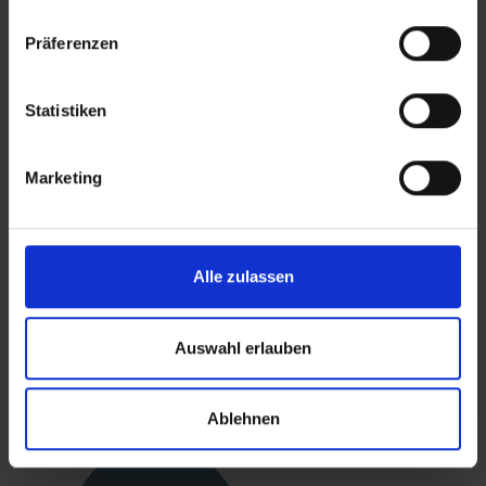
DUETT standard bracket, R
DUETT
1/2"
Präferenzen
Shower 
Shower sets
Statistiken
READ MORE
Marketing
Alle zulassen
Auswahl erlauben
BACK
Ablehnen