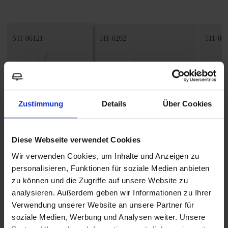
511-06121
511-0202
511-04
Zustimmung
Details
Über Cookies
Submersible pump
Submersible pump
Subm
Power Pump
Power Pump
Powe
Diese Webseite verwendet Cookies
Cable length
Cable length
Cable 
Wir verwenden Cookies, um Inhalte und Anzeigen zu
personalisieren, Funktionen für soziale Medien anbieten
1000 mm
1000 mm
1000 
zu können und die Zugriffe auf unsere Website zu
analysieren. Außerdem geben wir Informationen zu Ihrer
Current consumption
Current consumption
Curren
Verwendung unserer Website an unsere Partner für
10-20 W
10-20 W
10-20
soziale Medien, Werbung und Analysen weiter. Unsere