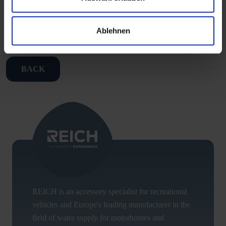
TO THE
PRODUCT
Ablehnen
BACK
REICH is an accessory specialist for recreational
vehicles and Europe's leading manufacturer in the
field of water supply for motorhomes and