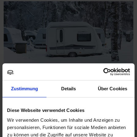
Der Winter steht vor der Tür – und mit ihm auch die
Zustimmung
Details
Über Cookies
Minustemperaturen. Wir verraten dir Tipps und Tricks, wie du die
Wasserversorgung in deinem Zuhause auf Rädern vor Kälte und
Frost schützen kannst!
Diese Webseite verwendet Cookies
Wir verwenden Cookies, um Inhalte und Anzeigen zu
Zu allererst solltest du das Wassersystem deines Zuhause auf
personalisieren, Funktionen für soziale Medien anbieten
Rädern gründlich reinigen, z.B. mit unserem prämierten
zu können und die Zugriffe auf unsere Website zu
Reinigungsmittel myclean®tank.