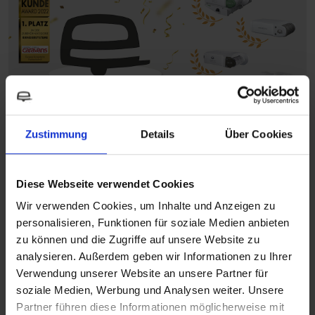
Zustimmung
Details
Über Cookies
Die Redaktion von Camping, Cars & Caravans hat auch in diesem
Jahr zur Abstimmung für den beliebten und aussagekräftigen
Diese Webseite verwendet Cookies
König Kunde Award
aufgerufen. Wir freuen uns euch mitteilen
Wir verwenden Cookies, um Inhalte und Anzeigen zu
zu dürfen: Die Marke easydriver überzeugt auf ganzer Linie und
personalisieren, Funktionen für soziale Medien anbieten
erreicht in der
Zubehörkategorie „
Rangierantriebe
“ Platz 1
!
zu können und die Zugriffe auf unsere Website zu
analysieren. Außerdem geben wir Informationen zu Ihrer
Die Rangierantriebe easydriver infinity, easydriver pro, easydriver
Verwendung unserer Website an unsere Partner für
active und easydriver basic sind die optimalen Urlaubsbegleiter für
soziale Medien, Werbung und Analysen weiter. Unsere
euren mobilen Reisegefährten. Insbesondere wenn es um
Partner führen diese Informationen möglicherweise mit