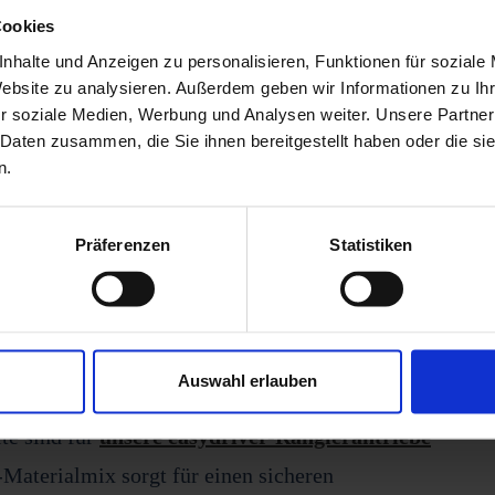
Cookies
üßen bei Kälte Kapazität ein. Stromreserven
nhalte und Anzeigen zu personalisieren, Funktionen für soziale
chließt das Fahrzeug ein paar Tage vor der Reise
Website zu analysieren. Außerdem geben wir Informationen zu I
ie Verbindung zwischendurch einmal, um so einen
r soziale Medien, Werbung und Analysen weiter. Unsere Partner
 Daten zusammen, die Sie ihnen bereitgestellt haben oder die s
n.
ifen und Schneeketten stabilisieren euren mobilen
rvenfahrten, sodass ihr unbeschwert die
Präferenzen
Statistiken
t sollte der Wohnwagen natürlich umfassend von
e Verkehrsteilnehmer nicht gefährdet werden.
Auswahl erlauben
te sind für
unsere easydriver-Rangierantriebe
-Materialmix sorgt für einen sicheren