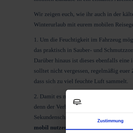
Wir zeigen euch, wie ihr auch in der kält
Winterurlaub mit eurem mobilen Reisegef
1. Um die Feuchtigkeit im Fahrzeug mögli
das praktisch in Sauber- und Schmutzzone
Darüber hinaus ist dieses ebenfalls ein
solltet nicht vergessen, regelmäßig euer
dass sich zu viel feuchte Luft sammelt.
2. Damit es mollig warm bleibt: Packt am
denn der Verbrauch ist im Winter deutli
Sekundenschnelle zu ermitteln, könnt ih
Zustimmung
mobil nutzen.