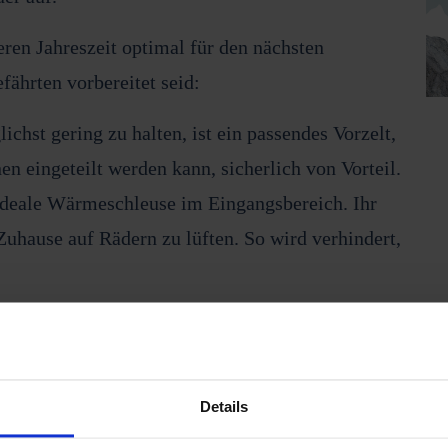
eren Jahreszeit optimal für den nächsten
ährten vorbereitet seid:
chst gering zu halten, ist ein passendes Vorzelt,
n eingeteilt werden kann, sicherlich von Vorteil.
e ideale Wärmeschleuse im Eingangsbereich. Ihr
 Zuhause auf Rädern zu lüften. So wird verhindert,
 besten eine zweite Gasflasche als Reserve ein,
ch höher. Um den Gasinhalt ganz bequem und in
r beispielsweise
unseren Gasinhaltsmesser GIM
Details