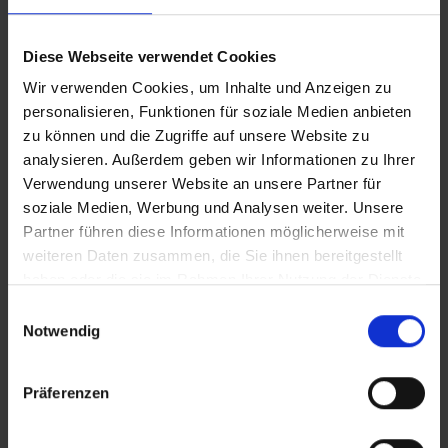
Diese Webseite verwendet Cookies
Wir verwenden Cookies, um Inhalte und Anzeigen zu
personalisieren, Funktionen für soziale Medien anbieten
zu können und die Zugriffe auf unsere Website zu
analysieren. Außerdem geben wir Informationen zu Ihrer
Verwendung unserer Website an unsere Partner für
soziale Medien, Werbung und Analysen weiter. Unsere
Partner führen diese Informationen möglicherweise mit
TREND WANDSTANGE
weiteren Daten zusammen, die Sie ihnen bereitgestellt
haben oder die sie im Rahmen Ihrer Nutzung der Dienste
Wandstange
gesammelt haben.
Einwilligungsauswahl
Wandstangen
Notwendig
Artikelnummer: 540-5500
Präferenzen