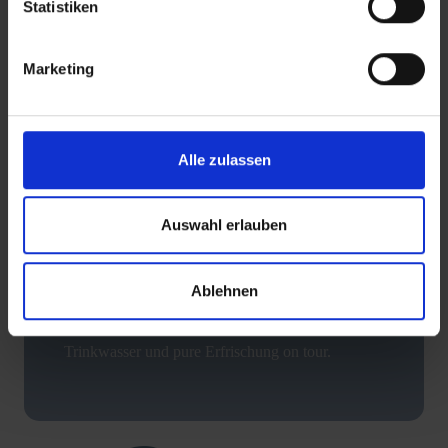
Statistiken
Marketing
Alle zulassen
REICH ist Zubehörspezialist für Freizeitfahrzeuge
Auswahl erlauben
und europaweit führender Hersteller im Bereich
der Wasserversorgung für Reisemobile und
Ablehnen
Caravans. Als Qualitätsmarke der REICH GmbH
sorgt REICH Water Solutions für reines
Trinkwasser und pure Erfrischung on tour.