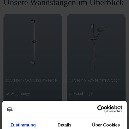
Unsere Wandstangen im Überblick
CARINO WANDSTANGE
LINNEA WANDSTANGE
Wandstange
Wandstange
Wandstangen
Wandstangen
Artikelnummer: 906800
Artikelnummer: 540-5550
Zustimmung
Details
Über Cookies