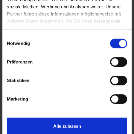
soziale Medien, Werbung und Analysen weiter. Unsere
Partner führen diese Informationen möglicherweise mit
ZURÜCK
weiteren Daten zusammen, die Sie ihnen bereitgestellt
haben oder die sie im Rahmen Ihrer Nutzung der Dienste
gesammelt haben.
Einwilligungsauswahl
Notwendig
Präferenzen
Statistiken
REICH ist Zubehörspezialist für Freizeitfahrzeuge
und europaweit führender Hersteller im Bereich
Marketing
der Wasserversorgung für Reisemobile und
Caravans. Als Qualitätsmarke der REICH GmbH
sorgt REICH Water Solutions für reines
Alle zulassen
Trinkwasser und pure Erfrischung on tour.