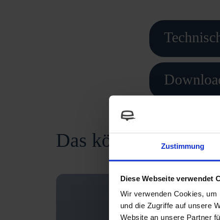
Technisc
Downloa
Das könnte dir auch 
Zustimmung
Diese Webseite verwendet 
Wir verwenden Cookies, um I
und die Zugriffe auf unsere 
Website an unsere Partner fü