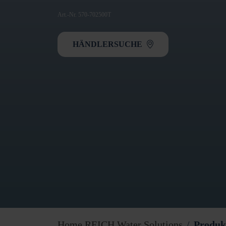
Art.-Nr. 570-702500T
HÄNDLERSUCHE
Home REICH Water Solutions
Produk