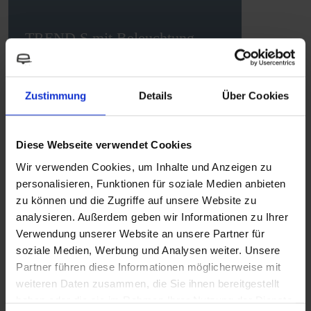
TREND S mit Beleuchtung
Wasserarmaturen
Zustimmung
Details
Über Cookies
MEHR ERFAHREN
Diese Webseite verwendet Cookies
Wir verwenden Cookies, um Inhalte und Anzeigen zu
personalisieren, Funktionen für soziale Medien anbieten
zu können und die Zugriffe auf unsere Website zu
Vergleich ausgewählter Produkte
analysieren. Außerdem geben wir Informationen zu Ihrer
Verwendung unserer Website an unsere Partner für
soziale Medien, Werbung und Analysen weiter. Unsere
Partner führen diese Informationen möglicherweise mit
TREND S AD Auslauf
TREND A Auftisch - Chrom
weiteren Daten zusammen, die Sie ihnen bereitgestellt
winklig, drehbar, lange
haben oder die sie im Rahmen Ihrer Nutzung der Dienste