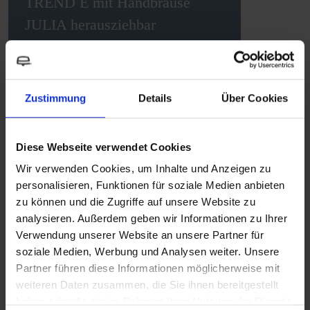
TREND E mit Handbrause
JULIA herausziehbar
Wasserarmaturen
MEHR ERFAHREN
Zustimmung
Details
Über Cookies
Diese Webseite verwendet Cookies
Wir verwenden Cookies, um Inhalte und Anzeigen zu
personalisieren, Funktionen für soziale Medien anbieten
Vergleich ausgewählter Produkte
zu können und die Zugriffe auf unsere Website zu
analysieren. Außerdem geben wir Informationen zu Ihrer
Verwendung unserer Website an unsere Partner für
soziale Medien, Werbung und Analysen weiter. Unsere
TREND E mit
TREND A Auftisch - Chrom
Partner führen diese Informationen möglicherweise mit
Handbrause DUETT
weiteren Daten zusammen, die Sie ihnen bereitgestellt
herausziehbar
haben oder die sie im Rahmen Ihrer Nutzung der Dienste