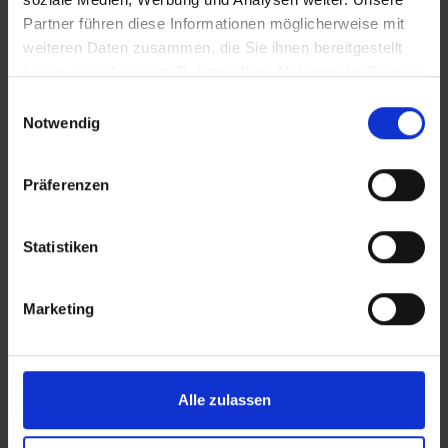
ZURÜCK
Partner führen diese Informationen möglicherweise mit
weiteren Daten zusammen, die Sie ihnen bereitgestellt
haben oder die sie im Rahmen Ihrer Nutzung der Dienste
gesammelt haben.
Einwilligungsauswahl
Notwendig
Präferenzen
Statistiken
REICH ist Zubehörspezialist für Freizeitfahrzeuge
und europaweit führender Hersteller im Bereich
der Wasserversorgung für Reisemobile und
Marketing
Caravans. Als Qualitätsmarke der REICH GmbH
sorgt REICH Water Solutions für reines
Trinkwasser und pure Erfrischung on tour.
Alle zulassen