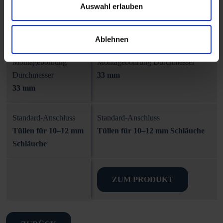
Auswahl erlauben
Maximaler Druck
Maximaler Druck
3 bar
3 bar
Ablehnen
Montagebohrung
Montagebohrung Durchmesser
Durchmesser
33 mm
33 mm
Standard-Anschluss
Standard-Anschluss
Tüllen für 10–12 mm
Tüllen für 10–12 mm Schläuche
Schläuche
ZUM PRODUKT