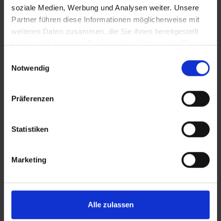
soziale Medien, Werbung und Analysen weiter. Unsere
Partner führen diese Informationen möglicherweise mit
weiteren Daten zusammen, die Sie ihnen bereitgestellt
haben oder die sie im Rahmen Ihrer Nutzung der Dienste
gesammelt haben.
Einwilligungsauswahl
Notwendig
PELIKAN langer Auslauf -
Präferenzen
Chrom
Statistiken
Wasserarmaturen
Marketing
MEHR ERFAHREN
Alle zulassen