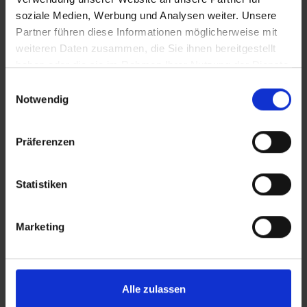
soziale Medien, Werbung und Analysen weiter. Unsere
Partner führen diese Informationen möglicherweise mit
ZURÜCK
weiteren Daten zusammen, die Sie ihnen bereitgestellt
haben oder die sie im Rahmen Ihrer Nutzung der Dienste
gesammelt haben.
Einwilligungsauswahl
Notwendig
Präferenzen
Statistiken
REICH ist Zubehörspezialist für Freizeitfahrzeuge
und europaweit führender Hersteller im Bereich
Marketing
der Wasserversorgung für Reisemobile und
Caravans. Als Qualitätsmarke der REICH GmbH
sorgt REICH Water Solutions für reines
Alle zulassen
Trinkwasser und pure Erfrischung on tour.