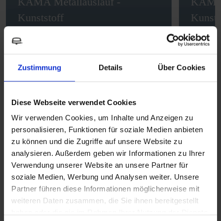
KAMA Metallauslauf -
KAMA 
Kunststoff
Kunsts
Wasserarmaturen
Wassera
Zustimmung
Details
Über Cookies
MEHR ERFAHREN
Diese Webseite verwendet Cookies
Wir verwenden Cookies, um Inhalte und Anzeigen zu
personalisieren, Funktionen für soziale Medien anbieten
zu können und die Zugriffe auf unsere Website zu
analysieren. Außerdem geben wir Informationen zu Ihrer
Vergleich ausgewählter Produkte
Verwendung unserer Website an unsere Partner für
soziale Medien, Werbung und Analysen weiter. Unsere
Partner führen diese Informationen möglicherweise mit
weiteren Daten zusammen, die Sie ihnen bereitgestellt
KAMA Metallauslauf -
KAMA Metallauslauf - Kunststoff
K
haben oder die sie im Rahmen Ihrer Nutzung der Dienste