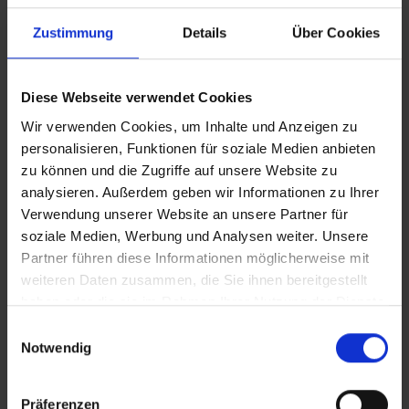
Zustimmung
Details
Über Cookies
Diese Webseite verwendet Cookies
Wir verwenden Cookies, um Inhalte und Anzeigen zu
Eigenschaften
personalisieren, Funktionen für soziale Medien anbieten
zu können und die Zugriffe auf unsere Website zu
analysieren. Außerdem geben wir Informationen zu Ihrer
Geprüft nach ASTM F838-20, dem internationalen
Verwendung unserer Website an unsere Partner für
Standard für Sterilfiltration.
soziale Medien, Werbung und Analysen weiter. Unsere
Partner führen diese Informationen möglicherweise mit
Echt nachhaltig:
Unser cleveres Kartuschensystem
weiteren Daten zusammen, die Sie ihnen bereitgestellt
reduziert Kunststoffabfall um bis zu 80 %.
haben oder die sie im Rahmen Ihrer Nutzung der Dienste
gesammelt haben.
Einwilligungsauswahl
Notwendig
Downloads
Präferenzen