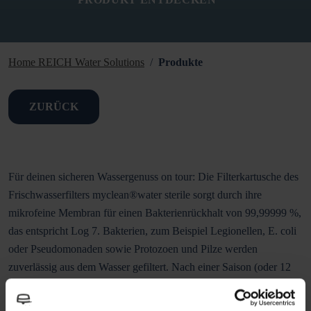
Home REICH Water Solutions
Produkte
ZURÜCK
Für deinen sicheren Wassergenuss on tour: Die Filterkartusche des
Frischwasserfilters myclean®water sterile sorgt durch ihre
mikrofeine Membran für einen Bakterienrückhalt von 99,99999 %,
das entspricht Log 7. Bakterien, zum Beispiel Legionellen, E. coli
oder Pseudomonaden sowie Protozoen und Pilze werden
zuverlässig aus dem Wasser gefiltert. Nach einer Saison (oder 12
Monaten) einfach die Filterkartusche tauschen, das zugehörige
Gehäuse kann weiterverwendet werden.